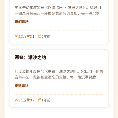
英国奇幻年度黑马《迷城猎局 · 禁忌之地》。徐峥用
一组录音带串起一段被刻意遗忘的真相，每一段沉默背
后，都是一次惊雷般的回响。
奇幻
剧场
5.3万
3.1千
5年前
99:50
寒锋：潮汐之约
最新
印度爱情年度黑马《寒锋：潮汐之约》。宋佳用一组录
音带串起一段被刻意遗忘的真相，每一段沉默背后，都
是一次惊雷般的回响。
爱情
剧场
8.1万
3.7千
1年前