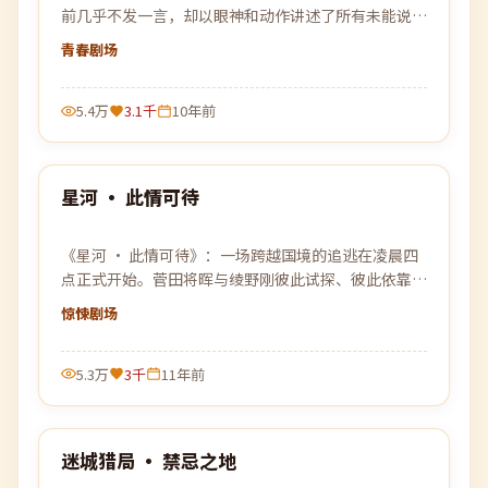
前几乎不发一言，却以眼神和动作讲述了所有未能说出
口的故事。
青春
剧场
5.4万
3.1千
10年前
99:12
星河 · 此情可待
最新
《星河 · 此情可待》：一场跨越国境的追逃在凌晨四
点正式开始。菅田将晖与绫野刚彼此试探、彼此依靠，
在没有退路的旅程上各自交出底牌。
惊悚
剧场
5.3万
3千
11年前
99:04
迷城猎局 · 禁忌之地
最新