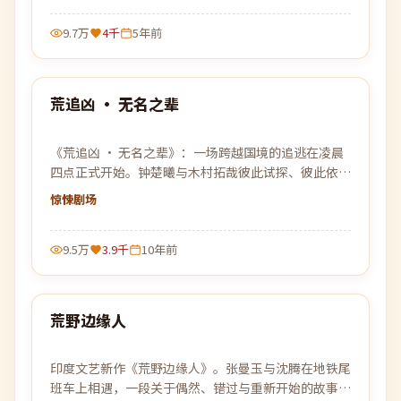
9.7万
4千
5年前
99:21
荒追凶 · 无名之辈
热门
《荒追凶 · 无名之辈》：一场跨越国境的追逃在凌晨
四点正式开始。钟楚曦与木村拓哉彼此试探、彼此依
靠，在没有退路的旅程上各自交出底牌。
惊悚
剧场
9.5万
3.9千
10年前
91:53
荒野边缘人
热门
印度文艺新作《荒野边缘人》。张曼玉与沈腾在地铁尾
班车上相遇，一段关于偶然、错过与重新开始的故事缓