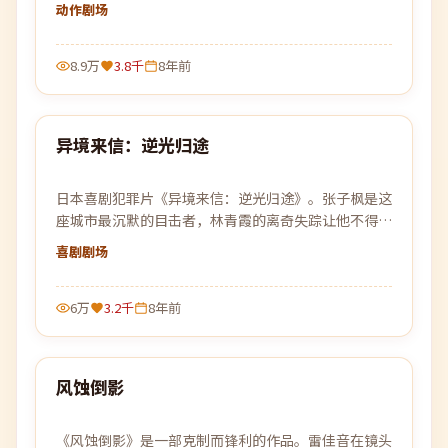
次踏入早已离开的旧战场。
动作
剧场
8.9万
3.8千
8年前
89:05
异境来信：逆光归途
最新
日本喜剧犯罪片《异境来信：逆光归途》。张子枫是这
座城市最沉默的目击者，林青霞的离奇失踪让他不得不
再次踏入早已离开的旧战场。
喜剧
剧场
6万
3.2千
8年前
95:47
风蚀倒影
最新
《风蚀倒影》是一部克制而锋利的作品。雷佳音在镜头