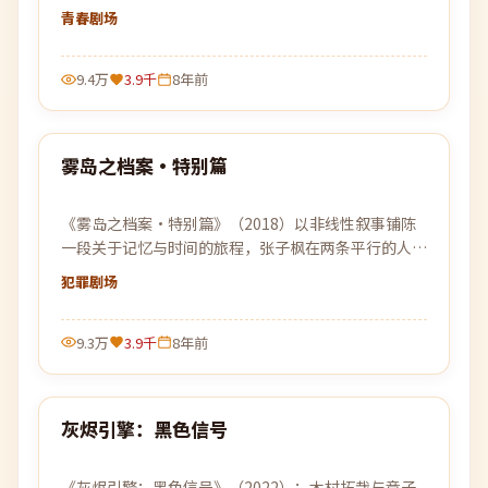
缓展开。
青春
剧场
9.4万
3.9千
8年前
95:17
雾岛之档案·特别篇
热门
《雾岛之档案·特别篇》（2018）以非线性叙事铺陈
一段关于记忆与时间的旅程，张子枫在两条平行的人生
轨迹中寻找自我的答案。
犯罪
剧场
9.3万
3.9千
8年前
99:16
灰烬引擎：黑色信号
热门
《灰烬引擎：黑色信号》（2022）：木村拓哉与章子