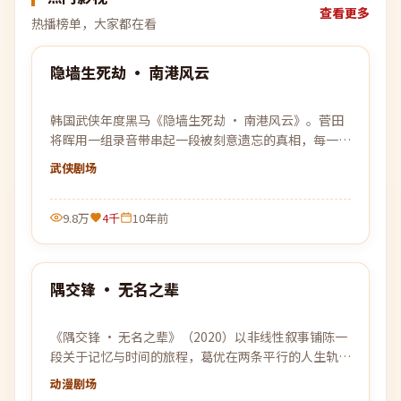
查看更多
热播榜单，大家都在看
99:47
隐墙生死劫 · 南港风云
热门
韩国武侠年度黑马《隐墙生死劫 · 南港风云》。菅田
将晖用一组录音带串起一段被刻意遗忘的真相，每一段
沉默背后，都是一次惊雷般的回响。
武侠
剧场
9.8万
4千
10年前
96:23
隅交锋 · 无名之辈
热门
《隅交锋 · 无名之辈》（2020）以非线性叙事铺陈一
段关于记忆与时间的旅程，葛优在两条平行的人生轨迹
中寻找自我的答案。
动漫
剧场