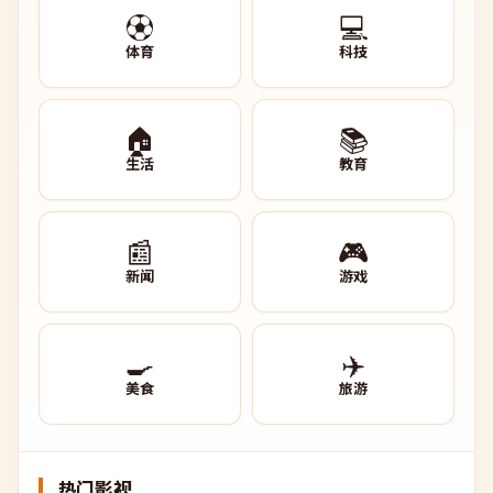
⚽
💻
体育
科技
🏠
📚
生活
教育
📰
🎮
新闻
游戏
🍳
✈️
美食
旅游
热门影视