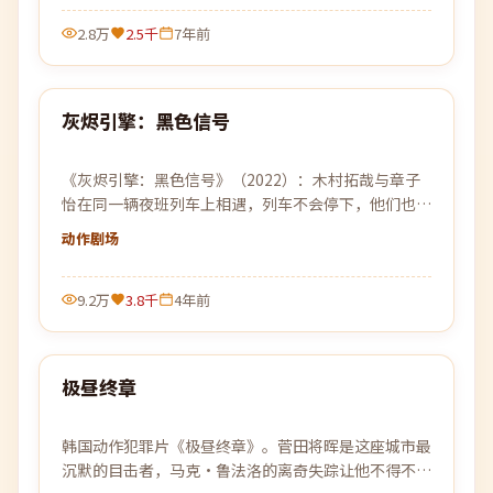
2.8万
2.5千
7年前
99:16
灰烬引擎：黑色信号
最新
《灰烬引擎：黑色信号》（2022）：木村拓哉与章子
怡在同一辆夜班列车上相遇，列车不会停下，他们也不
能停下。
动作
剧场
9.2万
3.8千
4年前
99:09
极昼终章
最新
韩国动作犯罪片《极昼终章》。菅田将晖是这座城市最
沉默的目击者，马克·鲁法洛的离奇失踪让他不得不再