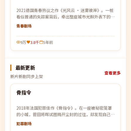
2021德国青春热议之作《光风云 · 迷雾彼岸》。一桩
看似普通的失踪案背后，牵出整座城市光鲜外表下的腐
烂肌理。
青春
剧场
9万
3.8千
5年前
最新更新
查看更多
新片新剧同步上架
99:31
骨指令
最新
2018年法国犯罪佳作《骨指令》。在一座被秘密笼罩
的小城，菅田将晖试图揭开尘封的过往，却发现自己也
已身陷局中。
犯罪
剧场