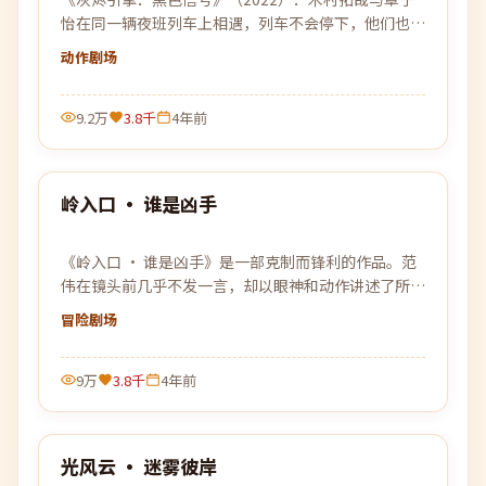
怡在同一辆夜班列车上相遇，列车不会停下，他们也不
能停下。
动作
剧场
9.2万
3.8千
4年前
99:32
岭入口 · 谁是凶手
热门
《岭入口 · 谁是凶手》是一部克制而锋利的作品。范
伟在镜头前几乎不发一言，却以眼神和动作讲述了所有
未能说出口的故事。
冒险
剧场
9万
3.8千
4年前
93:38
光风云 · 迷雾彼岸
热门