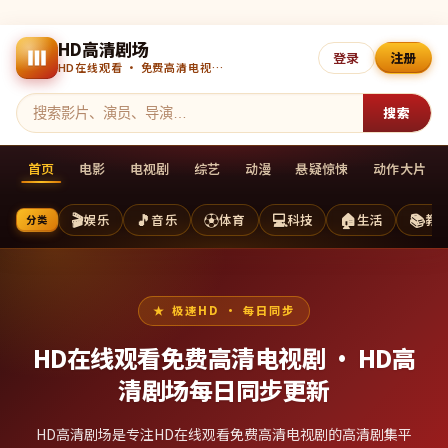
HD高清剧场
登录
注册
HD在线观看 · 免费高清电视剧 · 每日更新
搜索
首页
电影
电视剧
综艺
动漫
悬疑惊悚
动作大片
🎬
🎵
⚽
💻
🏠
📚
娱乐
音乐
体育
科技
生活
教
分类
极速HD · 每日同步
HD在线观看免费高清电视剧 ·
HD高
清剧场
每日同步更新
HD高清剧场是专注HD在线观看免费高清电视剧的高清剧集平